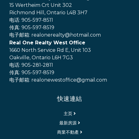
15 Wertheim Crt Unit 302
Richmond Hill, Ontario L4B 3H7
电话: 905-597-8511
传真: 905-597-8519
电子邮箱: realonerealty@hotmail.com
Real One Realty West Office
1660 North Service Rd E, Unit 103
Oakville, Ontario L6H 7G3
电话: 905-281-2811
传真: 905-597-8519
电子邮箱: realonewestoffice@gmail.com
快速連結
主页
最新房源
商業不動產